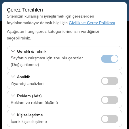
Çerez Tercihleri
Sitemizin kullanışını iyileştirmek için çerezlerden
faydalanmaktayız detaylı bilgi için
Gizlilik ve Çerez Politikası
Alış Lokasyonu
Aşağıdan hangi çerez kategorilerine izin verdiğinizi
seçebilirsiniz.
Gaziantep Havalimanı (GZT)
Gerekli & Teknik
Sayfanın çalışması için zorunlu çerezler.
Aracı farklı bir lokasyona bırakacağım
(Değiştirilemez)
Alış Tarih & Saat
Bu çerezler sitenin doğru şekilde çalışması, güvenlik,
Analitik
oturum yönetimi ve temel işlevler için gereklidir. Devre
09:00
Ziyaretçi analizleri
dışı bırakılamaz.
Bu çerezler, sitemizin nasıl kullanıldığını (ziyaretçi sayısı,
Reklam (Ads)
Bırakış Tarih & Saat
en çok ziyaret edilen sayfalar, kullanıcı davranışları)
Reklam ve reklam ölçümü
analiz etmemizi sağlar. Bu veriler, web sitesi
09:00
Bu çerezler, size ilgi alanlarınıza uygun kişiselleştirilmiş
performansını ölçmek ve kullanıcı deneyimini sürekli
Kişiselleştirme
reklamlar göstermemize ve reklam kampanyalarımızın
iyileştirmek için kullanılır.
İçerik kişiselleştirme
Ara
etkinliğini (gösterim sayısı, tıklama oranı) ölçmemize