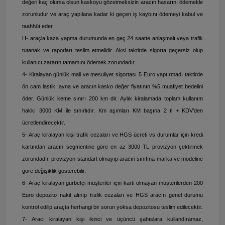
değeri kaç olursa olsun kaskoyu gözetmeksizin aracın hasarını ödemekle
zorunludur ve araç yapılana kadar ki geçen iş kaybını ödemeyi kabul ve
taahhüt eder.
H- araçla kaza yapma durumunda en geç 24 saatte anlaşmalı veya trafik
tutanak ve raporları teslim etmelidir. Aksi taktirde sigorta geçersiz olup
kullanıcı zararın tamamını ödemek zorundadır.
4- Kiralayan günlük mali ve mesuliyet sigortası 5 Euro yaptırmadı taktirde
ön cam lastik, ayna ve aracın kasko değer fiyatının %5 muafiyet bedelini
öder. Günlük keme sınırı 200 km dir. Aylık kiralamada toplam kullanım
hakkı 3000 KM ile sınırlıdır. Km aşımları KM başına 2 tl + KDV’den
ücretlendirecektir.
5- Araç kiralayan kişi trafik cezaları ve HGS ücreti vs durumlar için kredi
kartından aracın segmentine göre en az 3000 TL provizyon çektirmek
zorundadır, provizyon standart olmayıp aracın sınıfına marka ve modeline
göre değişiklik gösterebilir.
6- Araç kiralayan gurbetçi müşteriler için kartı olmayan müşterilerden 200
Euro depozito nakit alınıp trafik cezaları ve HGS aracın genel durumu
kontrol edilip araçta herhangi bir sorun yoksa depozitosu teslim edilecektir.
7- Aracı kiralayan kişi ikinci ve üçüncü şahıslara kullandıramaz,