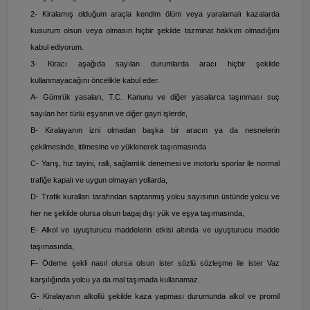
2- Kiralamış olduğum araçla kendim ölüm veya yaralamalı kazalarda
kusurum olsun veya olmasın hiçbir şekilde tazminat hakkım olmadığını
kabul ediyorum.
3- Kiracı aşağıda sayılan durumlarda aracı hiçbir şekilde
kullanmayacağını öncelikle kabul eder.
A- Gümrük yasaları, T.C. Kanunu ve diğer yasalarca taşınması suç
sayılan her türlü eşyanın ve diğer gayri işlerde,
B- Kiralayanın izni olmadan başka bir aracın ya da nesnelerin
çekilmesinde, itilmesine ve yüklenerek taşınmasında
C- Yarış, hız tayini, ralli, sağlamlık denemesi ve motorlu sporlar ile normal
trafiğe kapalı ve uygun olmayan yollarda,
D- Trafik kuralları tarafından saptanmış yolcu sayısının üstünde yolcu ve
her ne şekilde olursa olsun bagaj dışı yük ve eşya taşımasında,
E- Alkol ve uyuşturucu maddelerin etkisi altında ve uyuşturucu madde
taşımasında,
F- Ödeme şekli nasıl olursa olsun ister sözlü sözleşme ile ister Vaz
karşılığında yolcu ya da mal taşımada kullanamaz.
G- Kiralayanın alkollü şekilde kaza yapması durumunda alkol ve promil