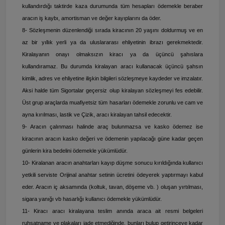
kullandırdığı taktirde kaza durumunda tüm hesapları ödemekle beraber
aracın iş kaybı, amortisman ve değer kayıplarını da öder.
8- Sözleşmenin düzenlendiği sırada kiracının 20 yaşını doldurmuş ve en
az bir yıllık yerli ya da uluslararası ehliyetinin ibrazı gerekmektedir.
Kiralayanın onayı olmaksızın kiracı ya da üçüncü şahıslara
kullandıramaz. Bu durumda kiralayan aracı kullanacak üçüncü şahsın
kimlik, adres ve ehliyetine ilişkin bilgileri sözleşmeye kaydeder ve imzalatır.
Aksi halde tüm Sigortalar geçersiz olup kiralayan sözleşmeyi fes edebilir.
Üst grup araçlarda muafiyetsiz tüm hasarları ödemekle zorunlu ve cam ve
ayna kırılması, lastik ve Çizik, aracı kiralayan tahsil edecektir.
9- Aracın çalınması halinde araç bulunmazsa ve kasko ödemez ise
kiracının aracın kasko değeri ve ödemenin yapılacağı güne kadar geçen
günlerin kira bedelini ödemekle yükümlüdür.
10- Kiralanan aracın anahtarları kayıp düşme sonucu kırıldığında kullanıcı
yetkili serviste Orijinal anahtar setinin ücretini ödeyerek yaptırmayı kabul
eder. Aracın iç aksamında (koltuk, tavan, döşeme vb. ) oluşan yırtılması,
sigara yanığı vb hasarlığı kullanıcı ödemekle yükümlüdür.
11- Kiracı aracı kiralayana teslim anında araca ait resmi belgeleri
ruhsatname ve plakaları iade etmediğinde, bunları bulup getirinceye kadar