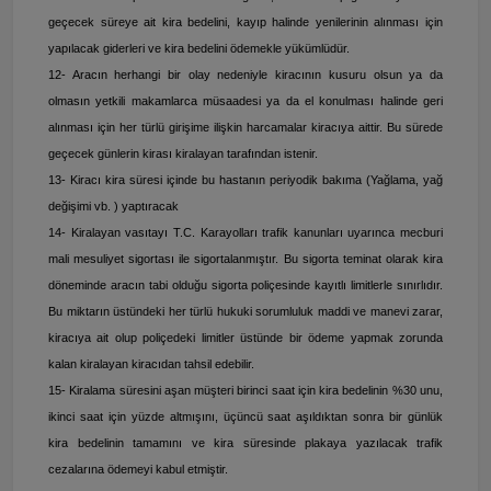
geçecek süreye ait kira bedelini, kayıp halinde yenilerinin alınması için
yapılacak giderleri ve kira bedelini ödemekle yükümlüdür.
12- Aracın herhangi bir olay nedeniyle kiracının kusuru olsun ya da
olmasın yetkili makamlarca müsaadesi ya da el konulması halinde geri
alınması için her türlü girişime ilişkin harcamalar kiracıya aittir. Bu sürede
geçecek günlerin kirası kiralayan tarafından istenir.
13- Kiracı kira süresi içinde bu hastanın periyodik bakıma (Yağlama, yağ
değişimi vb. ) yaptıracak
14- Kiralayan vasıtayı T.C. Karayolları trafik kanunları uyarınca mecburi
mali mesuliyet sigortası ile sigortalanmıştır. Bu sigorta teminat olarak kira
döneminde aracın tabi olduğu sigorta poliçesinde kayıtlı limitlerle sınırlıdır.
Bu miktarın üstündeki her türlü hukuki sorumluluk maddi ve manevi zarar,
kiracıya ait olup poliçedeki limitler üstünde bir ödeme yapmak zorunda
kalan kiralayan kiracıdan tahsil edebilir.
15- Kiralama süresini aşan müşteri birinci saat için kira bedelinin %30 unu,
ikinci saat için yüzde altmışını, üçüncü saat aşıldıktan sonra bir günlük
kira bedelinin tamamını ve kira süresinde plakaya yazılacak trafik
cezalarına ödemeyi kabul etmiştir.