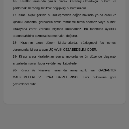
16- Taraflar arasında yazılı olarak kararlaştırılmadıkça hüküm ve
şartlardaki herhangi bir ilave değişikliği hükümsüzdür.
17- Kiracı hiçbir şekilde bu sözleşmeden doğan hakların ya da aracı ve
içindeki donanım, gereçlerin devir, temlik ve temin edemez veya bunları
kiralayana zarar verecek biçimde kullanamaz. Bu taahhütte aykırılık
aracın sahibine tazminat isteme hakkı doğurur.
18- Kiracının uzun dönem kiralamalarda, sözleşmeyi fes etmesi
durumunda, kiracı aracın ÜÇ AYLIK CEZA BEDELİNİ ÖDER.
19- Kiracı aracı kiraladıktan sonra, motorda ve ön düzende oluşacak
arızalardan sorumludur ve ödemeyi kabul eder.
20- Kiracı ile kiralayan arasında anlaşmazlık var GAZIANTEP
MAHKEMELERI VE ICRA DAIRELERINDE Türk hukukuna göre
çözümlenecektir.