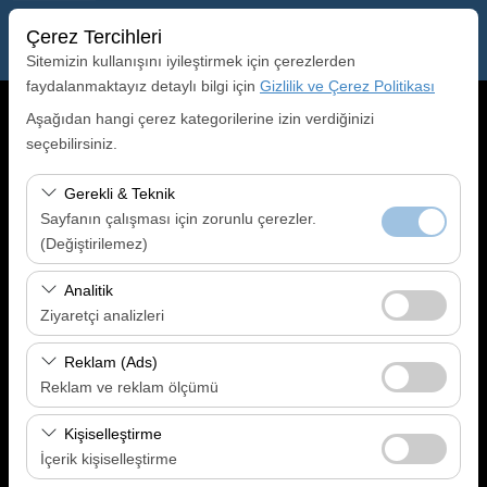
Çerez Tercihleri
Sitemizin kullanışını iyileştirmek için çerezlerden
faydalanmaktayız detaylı bilgi için
Gizlilik ve Çerez Politikası
Alış Lokasyonu
Aşağıdan hangi çerez kategorilerine izin verdiğinizi
seçebilirsiniz.
Gaziantep Havalimanı (GZT)
Gerekli & Teknik
Sayfanın çalışması için zorunlu çerezler.
Aracı farklı bir lokasyona bırakacağım
(Değiştirilemez)
Alış Tarih & Saat
Bu çerezler sitenin doğru şekilde çalışması, güvenlik,
Analitik
oturum yönetimi ve temel işlevler için gereklidir. Devre
09:00
Ziyaretçi analizleri
dışı bırakılamaz.
Bu çerezler, sitemizin nasıl kullanıldığını (ziyaretçi sayısı,
Reklam (Ads)
Bırakış Tarih & Saat
en çok ziyaret edilen sayfalar, kullanıcı davranışları)
Reklam ve reklam ölçümü
analiz etmemizi sağlar. Bu veriler, web sitesi
09:00
Bu çerezler, size ilgi alanlarınıza uygun kişiselleştirilmiş
performansını ölçmek ve kullanıcı deneyimini sürekli
Kişiselleştirme
reklamlar göstermemize ve reklam kampanyalarımızın
iyileştirmek için kullanılır.
İçerik kişiselleştirme
Ara
etkinliğini (gösterim sayısı, tıklama oranı) ölçmemize