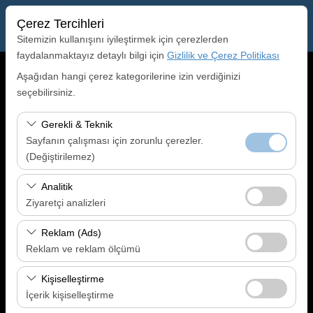
Çerez Tercihleri
Sitemizin kullanışını iyileştirmek için çerezlerden
faydalanmaktayız detaylı bilgi için
Gizlilik ve Çerez Politikası
Alış Lokasyonu
Aşağıdan hangi çerez kategorilerine izin verdiğinizi
seçebilirsiniz.
Gaziantep Havalimanı (GZT)
Gerekli & Teknik
Sayfanın çalışması için zorunlu çerezler.
Aracı farklı bir lokasyona bırakacağım
Kayseri Havalimanı (ASR)
(Değiştirilemez)
Alış Tarih & Saat
Bu çerezler sitenin doğru şekilde çalışması, güvenlik,
Analitik
oturum yönetimi ve temel işlevler için gereklidir. Devre
09:00
Ziyaretçi analizleri
dışı bırakılamaz.
Bu çerezler, sitemizin nasıl kullanıldığını (ziyaretçi sayısı,
Reklam (Ads)
Bırakış Tarih & Saat
en çok ziyaret edilen sayfalar, kullanıcı davranışları)
Reklam ve reklam ölçümü
analiz etmemizi sağlar. Bu veriler, web sitesi
09:00
Bu çerezler, size ilgi alanlarınıza uygun kişiselleştirilmiş
performansını ölçmek ve kullanıcı deneyimini sürekli
Kişiselleştirme
reklamlar göstermemize ve reklam kampanyalarımızın
iyileştirmek için kullanılır.
İçerik kişiselleştirme
Ara
etkinliğini (gösterim sayısı, tıklama oranı) ölçmemize