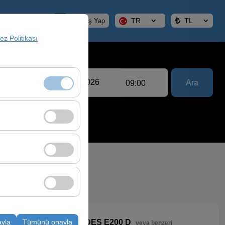
TR
TL
Rezervasyonlarım
Giriş Yap
rez Politikası
Bırakış Tarih & Saat
Ara
:00
09:00
klidir. Devre dışı
cı davranışları)
i iyileştirmek için
ampanyalarımızın
k, platformdaki
Üst Sınıf
ayla
Tümünü onayla
MERCEDES E200 D
veya benzeri