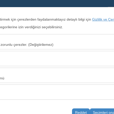
+90 850 304 9190
eştirmek için çerezlerden faydalanmaktayız detaylı bilgi için
Gizlilik ve Çe
orilerine izin verdiğinizi seçebilirsiniz.
Alış Tarih & Saat
09
 zorunlu çerezler. (Değiştirilemez)
u şekilde çalışması, güvenlik, oturum yönetimi ve temel işlevler için gere
sıl kullanıldığını (ziyaretçi sayısı, en çok ziyaret edilen sayfalar, kullanı
Bu veriler, web sitesi performansını ölçmek ve kullanıcı deneyimini sürekl
ümü
alanlarınıza uygun kişiselleştirilmiş reklamlar göstermemize ve reklam k
yısı, tıklama oranı) ölçmemize olanak tanır.
rayüzü ayarlarınızı, dil tercihinizi ve diğer yapılandırmalarınızı koruyara
nı ve sürekliliğini sağlamak amacıyla kullanılır.
Reddet
Seçimleri on