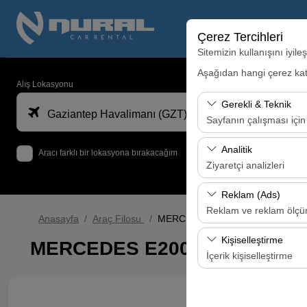
Çerez Tercihleri
Sitemizin kullanışını iyil
Aşağıdan hangi çerez kateg
Alış Lokasyonu
Gerekli & Teknik
Gaziantep Havalimanı (GZT)
Sayfanın çalışması için
Bu çerezler sitenin doğr
Analitik
Aracı farklı bir lokasyona bırakacağım
bırakılamaz.
Ziyaretçi analizleri
Bu çerezler, sitemizin na
Reklam (Ads)
analiz etmemizi sağlar. 
Reklam ve reklam ölç
Anasayfa
Araç Filosu
MERCEDES E200 D
kullanılır.
Bu çerezler, size ilgi 
Kişiselleştirme
MERCEDES E200 D
etkinliğini (gösterim sa
veya benzeri
İçerik kişiselleştirme
Bu çerezler, kullanıcı a
deneyiminizin tutarlılığı